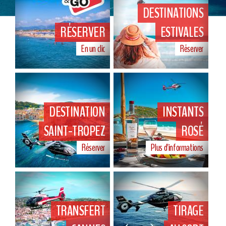
DESTINATIONS
RÉSERVER
ESTIVALES
En un clic
Réserver
DESTINATION
INSTANTS
SAINT-TROPEZ
ROSÉ
Réserver
Plus d'informations
TRANSFERT
TIRAGE