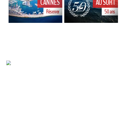
CANNES
AU SORT
Réserver
50 ans